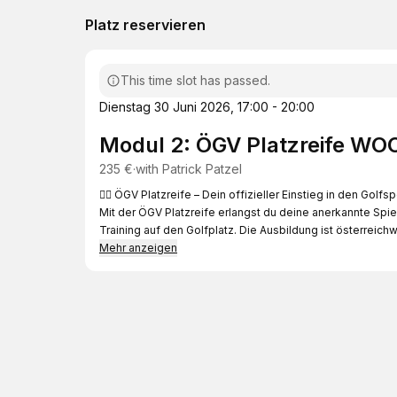
Platz reservieren
This time slot has passed.
Dienstag 30 Juni 2026
,
17:00 - 20:00
Modul 2: ÖGV Platzreife 
235 €
·
with
Patrick Patzel
🏌️‍♂️ ÖGV Platzreife – Dein offizieller Einstieg in den Golfsp
Mit der ÖGV Platzreife erlangst du deine anerkannte Sp
Training auf den Golfplatz. Die Ausbildung ist österreichwe
Mehr anzeigen
📚 Kursinhalte
Die Ausbildung besteht aus drei aufeinander aufbauende
Platzbegehung – Sicheres und effizientes Verhalten auf 
Theorie – Regeln, Sicherheit und Spielgeschwindigkeit
Spiel am Platz – Praktische Runde inkl. Erspielen deines
Nach erfolgreichem Abschluss erhältst du die ÖGV Platzre
Greenfee) in Österreich und darüber hinaus zu spielen un