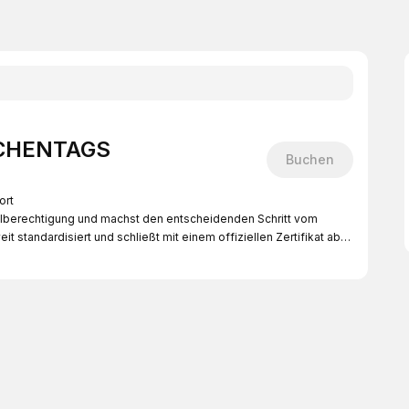
WOCHENTAGS
Buchen
ort
ielberechtigung und machst den entscheidenden Schritt vom
it standardisiert und schließt mit einem offiziellen Zertifikat ab.
n Teilen:
dem Golfplatz
 ersten World Handicap Index
ife – dein Ticket, um auf Golfplätzen (je nach Clubregelung und
d optional an Turnieren teilzunehmen.