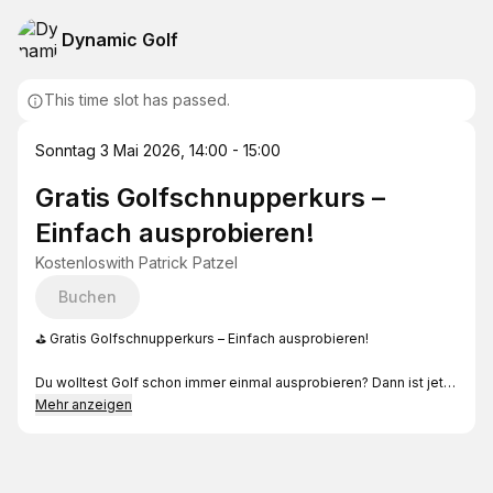
Dynamic Golf
This time slot has passed.
Sonntag 3 Mai 2026
,
14:00 - 15:00
Gratis Golfschnupperkurs –
Einfach ausprobieren!
Kostenlos
with
Patrick Patzel
Buchen
⛳ Gratis Golfschnupperkurs – Einfach ausprobieren!
Du wolltest Golf schon immer einmal ausprobieren? Dann ist jetzt
die perfekte Gelegenheit! In unserem kostenlosen
Mehr anzeigen
Schnupperkurs bekommst du einen ersten Einblick in den
Golfsport – ganz unverbindlich und ohne Vorkenntnisse.
Lerne die Grundlagen, probiere erste Schläge aus und erlebe die